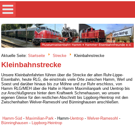
Aktuelle Seite:
Startseite
Strecke
Kleinbahnstrecke
Kleinbahnstrecke
Unsere Kleinbahnfahrten führen über die Strecke der alten Ruhr-Lippe-
Eisenbahn, heute RLG, die einstmals viele Orte zwischen Hamm, Werl und
Soest und darüber hinaus bis zur Möhne und zur Ruhr erschloss, von
Hamm RLG/MEH über die Halte in Hamm Maximilianpark und Uentrop bis
zur Anschlußgrenze hinter dem Kraftwerk Schmehausen, wo unsere
eigenen Gleise für den restlichen Abschnitt bis Lippborg-Heintrop mit den
Zwischenhalten Welver-Ramesohl und Bünninghausen anschließen.
Hamm-Süd
-
Maximilian-Park
- Hamm-
Uentrop
-
Welver-Ramesohl
-
Bünninghausen
-
Lippborg-Heintrop